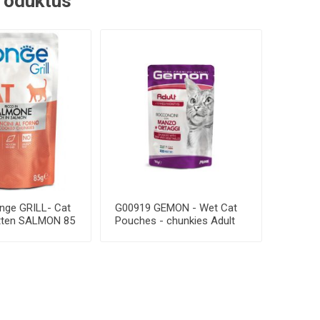
 produktus
ge GRILL- Cat
G00919 GEMON - Wet Cat
tten SALMON 85
Pouches - chunkies Adult
Beef & veget...