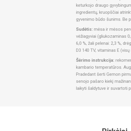
keturkojo draugo gyvybingum
ingredientų, kruopščiai atrink
gyvenimo būdo šunims. Be prid
Sudėtis:
mėsa ir mėsos perdir
vėžiagyviai (gliukozaminas 0
6,0 %, žali pelenai: 2,3 %, drė
D3 140 TV, vitaminas E (visų
Šėrimo instrukcija:
rekomend
kambario temperatūros. Augin
Pradedant šerti Gemon pirmą 
senojo pašaro kiekį mažinant,
laikyti šaldytuve ir suvartoti 