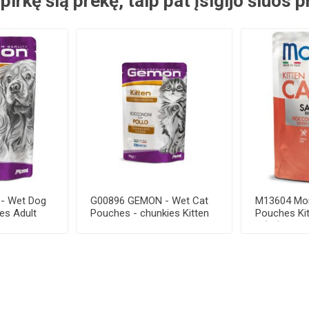
 pirkę šią prekę, taip pat įsigijo šiuos
- Wet Dog
G00896 GEMON - Wet Cat
M13604 Mon
es Adult
Pouches - chunkies Kitten
Pouches Ki
.
chicken 100...
g (28)