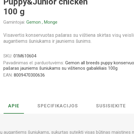
Puppy&Junior chicken
100 g
Gamintojai:
Gemon
,
Monge
Visavertis konservuotas pašaras su vištiena skirtas visų veisl
augantiems šuniukams ir jauniems šunims.
SKU:
01M610604
Pavadinimas el. parduotuvėms:
Gemon all breeds puppy konservu
pašaras jauniems šuniukams su vištienos gabalėliais 100g
EAN:
8009470300636
APIE
SPECIFIKACIJOS
SUSISIEKITE
lių augantiems šuniukams, sukurtas suteikti visas būtinas maistines