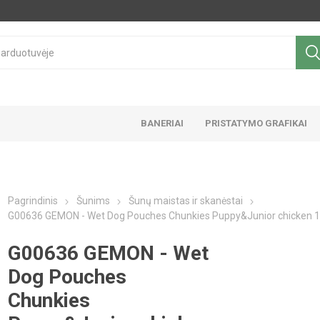
BANERIAI
PRISTATYMO GRAFIKAI
Pagrindinis
Šunims
Šunų maistas ir skanėstai
G00636 GEMON - Wet Dog Pouches Chunkies Puppy&Junior chicken 1
G00636 GEMON - Wet
Dog Pouches
Chunkies