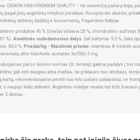
ui. GEMON HIGH PREMIUM QUALITY – tai visaverčių pašarų linija, pa
tų pagal jūsų augintinių mitybos poreikius. Receptai itin skanūs, pritai
ėtinių dirbtinių dažiklių ir konservantų. Pagaminta Italijoje.
bimo produktai 45 % (šviežia vištiena 20 %, chondroitino sulfatas 0,0
,01 %).
Analitinės sudedamosios dalys:
žali baltymai: 9,5 %, žalia ląs
gnis: 80,0 %.
Priedai/kg - Maistiniai priedai:
vitaminas A (retinilo ac
 racematų alfa-tokoferilo acetatas 3a700i) 5 mg.
uojamas paros šėrimo normas (žr. lentelę) galima padalyti į tris mai
tinis gali ėsti daugiau arba mažiau, tai priklauso nuo amžiaus, tem
kartą, rekomenduojame pereiti nuo kito pašaro palaipsniui, ne trumpi
 o naujojo kiekį didinant. Augintinio indelyje visada turi būti švarau
per 2 dienas.