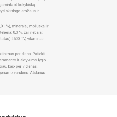
gaminta iš kokybiškų
kyti skirtingo amžiaus ir
1 %), mineralai, moliuskai ir
teliena: 0,3 %, žali riebalai:
etatas) 2500 TV, vitaminas
tinimus per dieną. Patiekti
peramento ir aktyvumo lygio.
au, kaip per 7 dienas,
s geriamo vandens. Atidarius