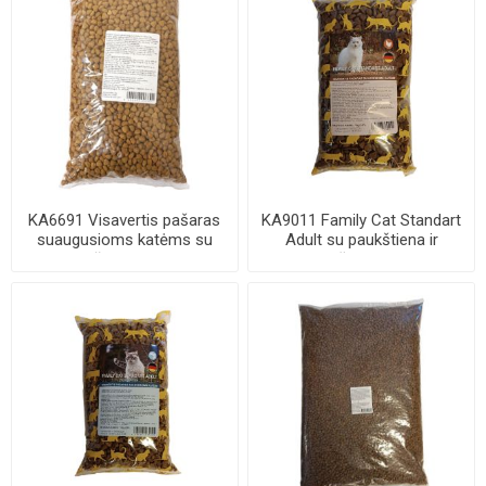
KA6691 Visavertis pašaras
KA9011 Family Cat Standart
suaugusioms katėms su
Adult su paukštiena ir
vištiena 1kg
daržovėmis...