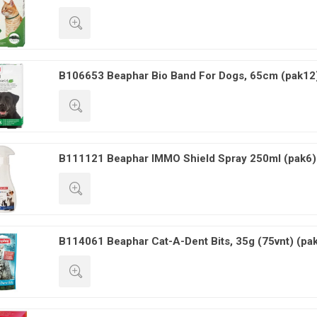
GREITA PERŽIŪRA
B106653 Beaphar Bio Band For Dogs, 65cm (pak12
GREITA PERŽIŪRA
B111121 Beaphar IMMO Shield Spray 250ml (pak6)
GREITA PERŽIŪRA
B114061 Beaphar Cat-A-Dent Bits, 35g (75vnt) (pa
GREITA PERŽIŪRA