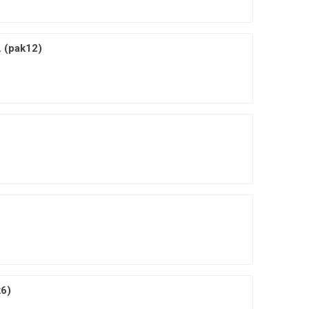
. (pak12)
k6)