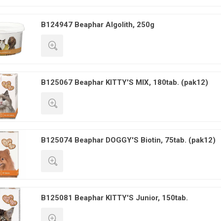
GREITA PERŽIŪRA
B124947 Beaphar Algolith, 250g
GREITA PERŽIŪRA
B125067 Beaphar KITTY'S MIX, 180tab. (pak12)
GREITA PERŽIŪRA
B125074 Beaphar DOGGY'S Biotin, 75tab. (pak12)
GREITA PERŽIŪRA
B125081 Beaphar KITTY'S Junior, 150tab.