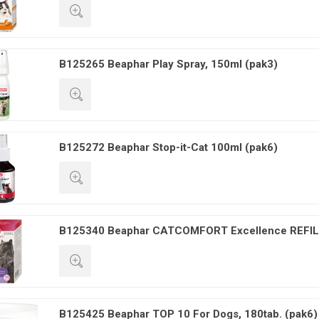
GREITA PERŽIŪRA
B125265 Beaphar Play Spray, 150ml (pak3)
GREITA PERŽIŪRA
B125272 Beaphar Stop-it-Cat 100ml (pak6)
GREITA PERŽIŪRA
B125340 Beaphar CATCOMFORT Excellence REFI
GREITA PERŽIŪRA
B125425 Beaphar TOP 10 For Dogs, 180tab. (pak6)