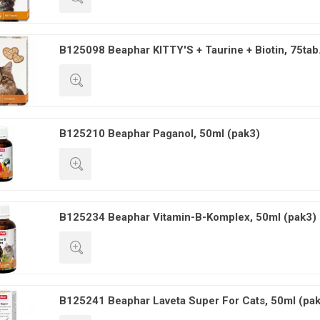
GREITA PERŽIŪRA
B125098 Beaphar KITTY'S + Taurine + Biotin, 75tab
GREITA PERŽIŪRA
B125210 Beaphar Paganol, 50ml (pak3)
GREITA PERŽIŪRA
B125234 Beaphar Vitamin-B-Komplex, 50ml (pak3)
GREITA PERŽIŪRA
B125241 Beaphar Laveta Super For Cats, 50ml (pa